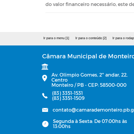
do valor financeiro necessário, este 
Ir para o menu [1]
Ir para o conteúdo [2]
Ir para o rodap
Câmara Municipal de Monteir
Av. Olímpio Gomes, 2º andar, 22,
Centro
Monteiro / PB - CEP: 58500-000
(83) 3351-1531
(83) 3351-1509
contato@camarademonteiro.pb.g
Segunda à Sexta: De 07:00hs às
13:00hs