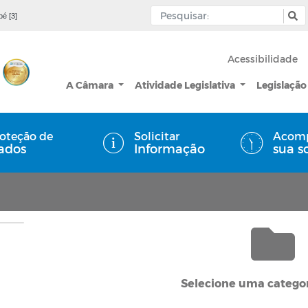
pé [3]
Acessibilidade
A Câmara
Atividade Legislativa
Legislação
oteção de
Solicitar
Acom
ados
Informação
sua s
Selecione uma categor