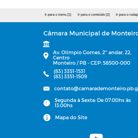
Ir para o menu [1]
Ir para o conteúdo [2]
Ir para o rodap
Câmara Municipal de Monteir
Av. Olímpio Gomes, 2º andar, 22,
Centro
Monteiro / PB - CEP: 58500-000
(83) 3351-1531
(83) 3351-1509
contato@camarademonteiro.pb.g
Segunda à Sexta: De 07:00hs às
13:00hs
Mapa do Site